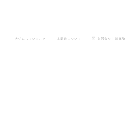
お問合せ | 所在地
いて
大切にしていること
本間速について