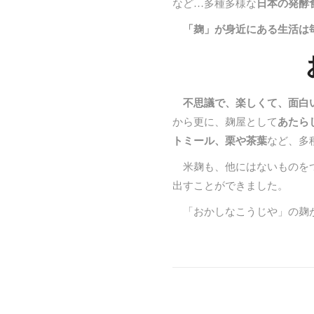
など…多種多様な
日本の発酵
「麹」が身近にある生活は
不思議で、楽しくて、面白
から更に、麹屋として
あたら
トミール、栗や茶葉
など、多
米麹も、他にはないものを
出すことができました。
「おかしなこうじや」の麹