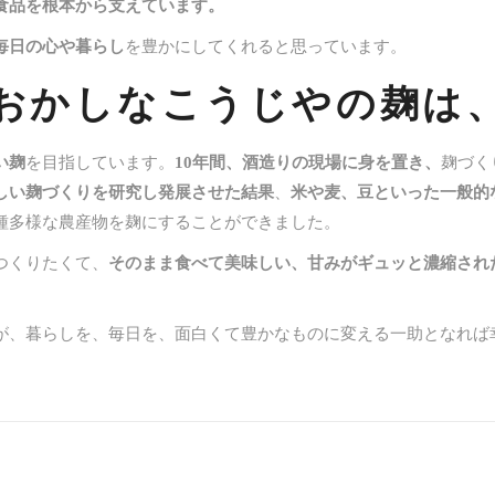
食品を根本から支えています。
毎日の心や暮らし
を豊かにしてくれると思っています。
おかしなこうじやの麹は
い麹
を目指しています。
10年間、酒造りの現場に身を置き、
麹づく
しい麹づくりを研究し発展させた結果
、
米や麦、豆といった一般的
種多様な農産物を麹にすることができました。
つくりたくて、
そのまま食べて美味しい、甘みがギュッと濃縮され
が、暮らしを、毎日を、面白くて豊かなものに変える一助となれば