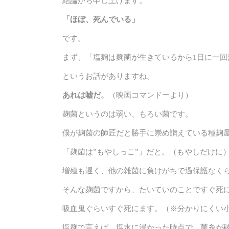
結論から申し上げます。
「ほぼ、死んでいる」
です。
まず、「塩麹は麹菌が生きているから1日に一回
というお話がありますね。
あれは嘘だ。
（映画コマンドーより）
麹菌というのは弱い、もろい菌です。
僕が麹菌の師匠だと勝手に崇め讃えている種麹
「麹菌は”もやしっこ”」だと。（もやしだけに
増殖も遅く、他の雑菌に負けがちで過保護なく
そんな麹菌ですから、たいていのことですぐ死
吸血鬼ぐらいすぐ死にます。（※分かりにくい
塩麹で言えば、塩水に浸かった時点で、菌糸が