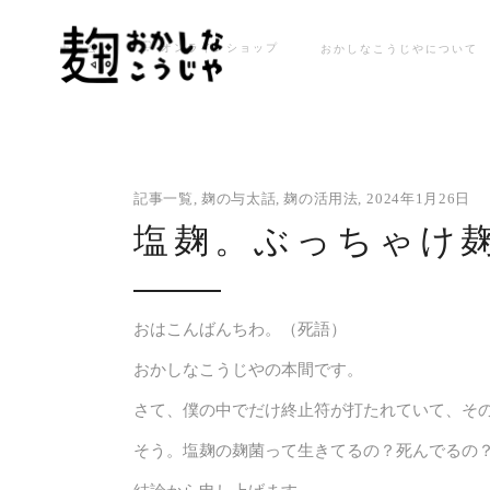
オンラインショップ
ホーム
おかしなこうじやについて
記事一覧
,
麹の与太話
,
麹の活用法
2024年1月26日
塩麹。ぶっちゃけ
おはこんばんちわ。（死語）
おかしなこうじやの本間です。
さて、僕の中でだけ終止符が打たれていて、そ
そう。塩麹の麹菌って生きてるの？死んでるの