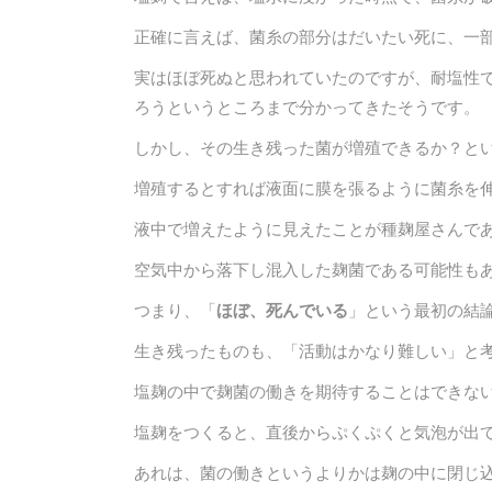
正確に言えば、菌糸の部分はだいたい死に、一
実はほぼ死ぬと思われていたのですが、耐塩性
ろうというところまで分かってきたそうです。
しかし、その生き残った菌が増殖できるか？と
増殖するとすれば液面に膜を張るように菌糸を
液中で増えたように見えたことが種麹屋さんで
空気中から落下し混入した麹菌である可能性も
つまり、「
ほぼ、死んでいる
」という最初の結
生き残ったものも、「活動はかなり難しい」と
塩麹の中で麹菌の働きを期待することはできな
塩麹をつくると、直後からぷくぷくと気泡が出
あれは、菌の働きというよりかは麹の中に閉じ