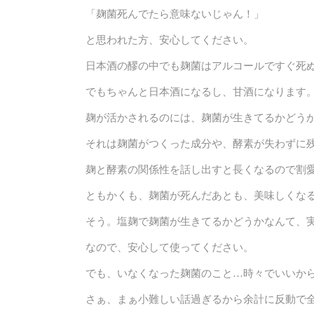
「麹菌死んでたら意味ないじゃん！」
と思われた方、安心してください。
日本酒の醪の中でも麹菌はアルコールですぐ死ぬ
でもちゃんと日本酒になるし、甘酒になります
麹が活かされるのには、麹菌が生きてるかどう
それは麹菌がつくった成分や、酵素が失わずに
麹と酵素の関係性を話し出すと長くなるので割
ともかくも、麹菌が死んだあとも、美味しくな
そう。塩麹で麹菌が生きてるかどうかなんて、
なので、安心して使ってください。
でも、いなくなった麹菌のこと…時々でいいから
さぁ、まぁ小難しい話過ぎるから余計に反動で