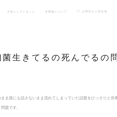
お問合せ | 所在地
大切にしていること
本間速について
麹菌生きてるの死んでるの
のまま誰にも話さないまま流れてしまっていた話題をひっそりと供
？問題です。