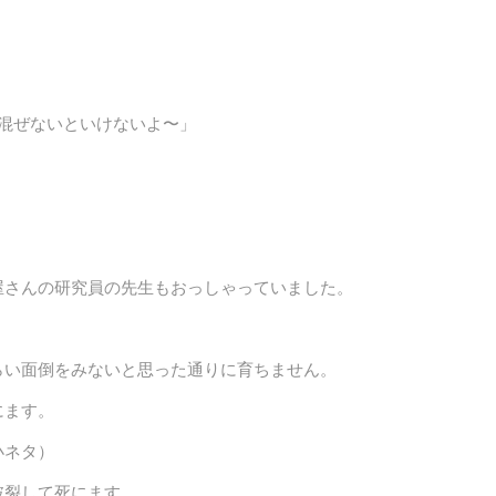
混ぜないといけないよ〜」
屋さんの研究員の先生もおっしゃっていました。
）
らい面倒をみないと思った通りに育ちません。
にます。
小ネタ）
破裂して死にます。