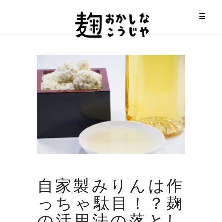
自家製みりんは作
っちゃ駄目！？麹
の活用法の落とし